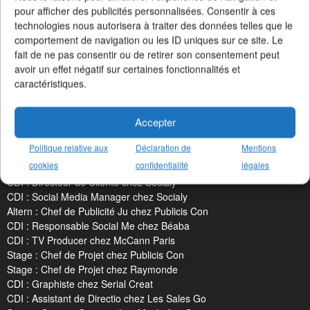
pour afficher des publicités personnalisées. Consentir à ces
technologies nous autorisera à traiter des données telles que le
Un Job dans la Pub en 3 chiffres clés
comportement de navigation ou les ID uniques sur ce site. Le
+19414 offres d'emploi
publiées
fait de ne pas consentir ou de retirer son consentement peut
+2164 agences
et annonceurs
avoir un effet négatif sur certaines fonctionnalités et
+187 métiers
référencés
caractéristiques.
Accepter
Politique relative aux
Déclaration de
Mentions
LES DERNIERS JOBS PUBLIÉS
cookies
confidentialité
légales
CDI : Directeur de Clientè chez Socialy
CDI : Social Media Manager chez Socialy
Altern : Chef de Publicité Ju chez Publicis Con
CDI : Responsable Social Me chez Béaba
CDI : TV Producer chez McCann Paris
Stage : Chef de Projet chez Publicis Con
Stage : Chef de Projet chez Raymonde
CDI : Graphiste chez Serial Creat
CDI : Assistant de Directio chez Les Sales Go