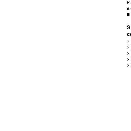
Po
de
il
S
c
>
>
>
>
>