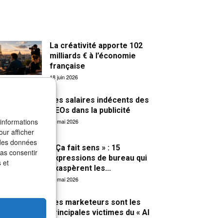
La créativité apporte 102
milliards € à l’économie
française
18 juin 2026
Les salaires indécents des
CEOs dans la publicité
 informations
31 mai 2026
our afficher
 des données
« Ça fait sens » : 15
pas consentir
expressions de bureau qui
 et
exaspèrent les...
27 mai 2026
Les marketeurs sont les
principales victimes du « AI