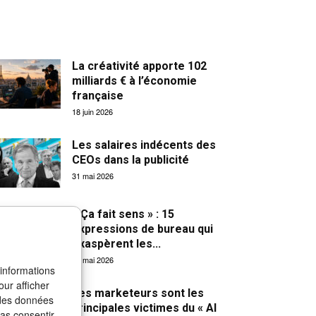
La créativité apporte 102
milliards € à l’économie
française
18 juin 2026
Les salaires indécents des
CEOs dans la publicité
31 mai 2026
« Ça fait sens » : 15
expressions de bureau qui
exaspèrent les...
27 mai 2026
 informations
our afficher
Les marketeurs sont les
 des données
principales victimes du « AI
pas consentir