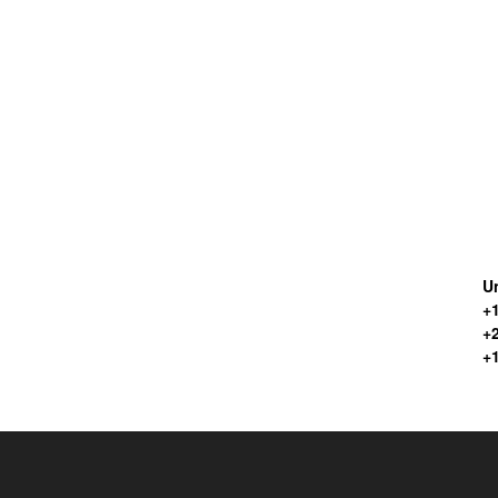
Un
+1
+
+