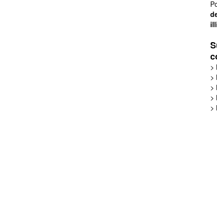
Po
de
il
S
c
>
>
>
>
>