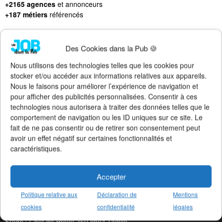
+2165 agences
et annonceurs
+187 métiers
référencés
Des Cookies dans la Pub 🍪
Nous utilisons des technologies telles que les cookies pour
LES DERNIERS JOBS PUBLIÉS
stocker et/ou accéder aux informations relatives aux appareils.
Nous le faisons pour améliorer l’expérience de navigation et
CDI : Directeur de Clientè chez Socialy
pour afficher des publicités personnalisées. Consentir à ces
CDI : Social Media Manager chez Socialy
technologies nous autorisera à traiter des données telles que le
Altern : Chef de Publicité Ju chez Publicis Con
comportement de navigation ou les ID uniques sur ce site. Le
CDI : Responsable Social Me chez Béaba
fait de ne pas consentir ou de retirer son consentement peut
CDI : TV Producer chez McCann Paris
avoir un effet négatif sur certaines fonctionnalités et
Stage : Chef de Projet chez Publicis Con
caractéristiques.
Stage : Chef de Projet chez Raymonde
CDI : Graphiste chez Serial Creat
CDI : Assistant de Directio chez Les Sales Go
Accepter
Stage : Content Creator chez Machefert Gr
Stage : Chef de Projet Commun chez Machefert Gr
Politique relative aux
Déclaration de
Mentions
Altern : Chargé de Communicat chez La Maison No
cookies
confidentialité
légales
Stage : Chargé de Communicat chez La Maison No
Stage : Chef de Projet 360 chez Tactile