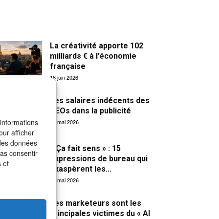
La créativité apporte 102
milliards € à l’économie
française
18 juin 2026
Les salaires indécents des
CEOs dans la publicité
 informations
31 mai 2026
our afficher
 des données
« Ça fait sens » : 15
pas consentir
expressions de bureau qui
 et
exaspèrent les...
27 mai 2026
Les marketeurs sont les
principales victimes du « AI