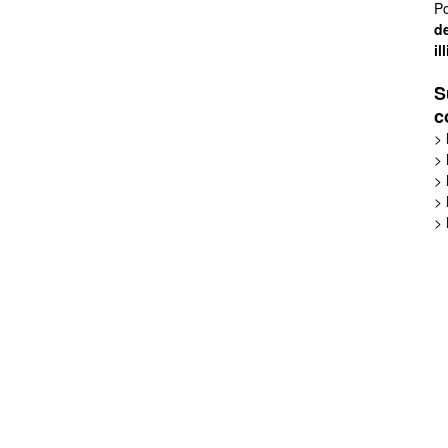
Po
de
il
S
c
>
>
>
>
>