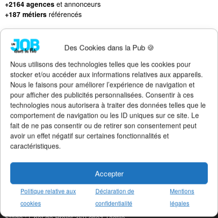
+2164 agences
et annonceurs
+187 métiers
référencés
Des Cookies dans la Pub 🍪
Nous utilisons des technologies telles que les cookies pour
LES DERNIERS JOBS PUBLIÉS
stocker et/ou accéder aux informations relatives aux appareils.
Nous le faisons pour améliorer l’expérience de navigation et
CDI : Directeur de Clientè chez Socialy
pour afficher des publicités personnalisées. Consentir à ces
CDI : Social Media Manager chez Socialy
technologies nous autorisera à traiter des données telles que le
Altern : Chef de Publicité Ju chez Publicis Con
comportement de navigation ou les ID uniques sur ce site. Le
CDI : Responsable Social Me chez Béaba
fait de ne pas consentir ou de retirer son consentement peut
CDI : TV Producer chez McCann Paris
avoir un effet négatif sur certaines fonctionnalités et
Stage : Chef de Projet chez Publicis Con
caractéristiques.
Stage : Chef de Projet chez Raymonde
CDI : Graphiste chez Serial Creat
CDI : Assistant de Directio chez Les Sales Go
Accepter
Stage : Content Creator chez Machefert Gr
Stage : Chef de Projet Commun chez Machefert Gr
Politique relative aux
Déclaration de
Mentions
Altern : Chargé de Communicat chez La Maison No
cookies
confidentialité
légales
Stage : Chargé de Communicat chez La Maison No
Stage : Chef de Projet 360 chez Tactile