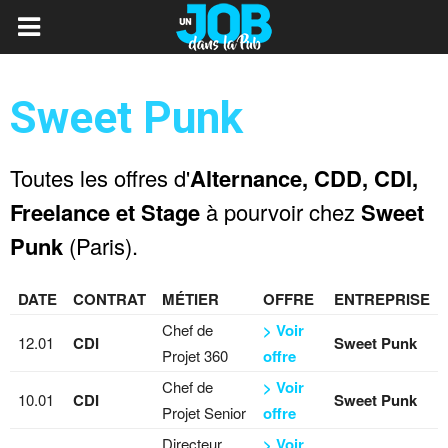
Sweet Punk
Toutes les offres d'
Alternance, CDD, CDI,
Freelance et Stage
à pourvoir chez
Sweet
Punk
(Paris).
DATE
CONTRAT
MÉTIER
OFFRE
ENTREPRISE
Chef de
> Voir
12.01
CDI
Sweet Punk
Projet 360
offre
Chef de
> Voir
10.01
CDI
Sweet Punk
Projet Senior
offre
Directeur
> Voir