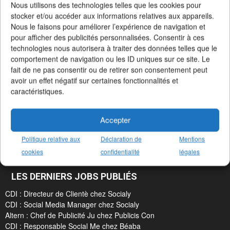
Nous utilisons des technologies telles que les cookies pour
stocker et/ou accéder aux informations relatives aux appareils.
Nous le faisons pour améliorer l’expérience de navigation et
pour afficher des publicités personnalisées. Consentir à ces
technologies nous autorisera à traiter des données telles que le
comportement de navigation ou les ID uniques sur ce site. Le
fait de ne pas consentir ou de retirer son consentement peut
avoir un effet négatif sur certaines fonctionnalités et
Un Job dans la Pub en 3 chiffres clés
caractéristiques.
+19414 offres d'emploi
publiées
+2164 agences
et annonceurs
+187 métiers
référencés
Accepter
Politique relative aux
Déclaration de
Mentions
cookies
confidentialité
légales
LES DERNIERS JOBS PUBLIÉS
CDI : Directeur de Clientè chez Socialy
CDI : Social Media Manager chez Socialy
Altern : Chef de Publicité Ju chez Publicis Con
CDI : Responsable Social Me chez Béaba