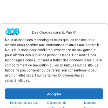
Faites un don !
Des Cookies dans la Pub 🍪
Pour qu'Un Job dans la Pub
continue d'exister, de s'améliorer et
Nous utilisons des technologies telles que les cookies pour
de rester 100% gratuit + illimité,
soutenez le site via Tipeee
.
stocker et/ou accéder aux informations relatives aux appareils.
Nous le faisons pour améliorer l’expérience de navigation et
Suivez l'actualité de l'emploi dans la
pour afficher des publicités personnalisées. Consentir à ces
communication sur :
technologies nous autorisera à traiter des données telles que le
>
Notre groupe LinkedIn
(+14K membres)
comportement de navigation ou les ID uniques sur ce site. Le
>
Notre (nouvelle) page LinkedIn
(+4K followers)
fait de ne pas consentir ou de retirer son consentement peut
>
Notre page Facebook
(+5K fans)
avoir un effet négatif sur certaines fonctionnalités et
>
Notre newsletter emploi
(+3K abonnés)
caractéristiques.
>
Notre compte Twitter
(+5K followers)
Accepter
Politique relative aux
Déclaration de
Mentions