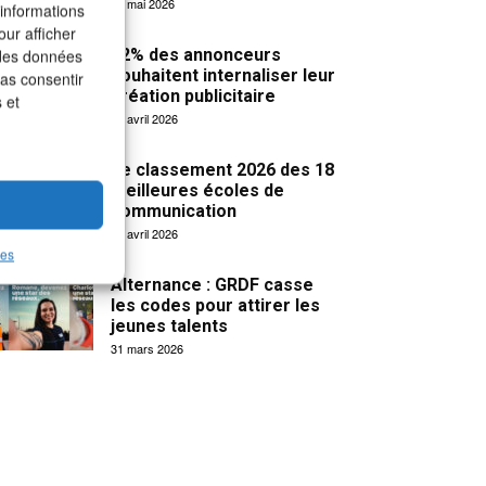
19 mai 2026
 informations
our afficher
32% des annonceurs
 des données
souhaitent internaliser leur
pas consentir
création publicitaire
 et
15 avril 2026
Le classement 2026 des 18
meilleures écoles de
communication
14 avril 2026
les
Alternance : GRDF casse
les codes pour attirer les
jeunes talents
31 mars 2026