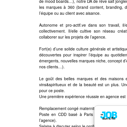
de mood boards…), notre DA de rêve sait jongler
les marques à 360 (brand content, branding, de
l’équipe ou au client avec aisance.
Autonome et pro-actif.ve dans son travail, i
collectivement. Il/elle cultive son réseau créa
collaborer sur les projets de l’agence.
Fort(e) d’une solide culture générale et artistiq
découvertes pour inspirer l’équipe au quotidien
émergents, nouvelles marques niche, concept d’
nos clients…).
Le goût des belles marques et des maisons es
vins&spiritueux et de la beauté est un plus. Un
pour ce poste.
Une première expérience réussie en agence est i
Remplacement congé maternité.
Poste en CDD basé à Paris 9 dans un joli atel
l’agence).
Salaire à discuter selon le profil.