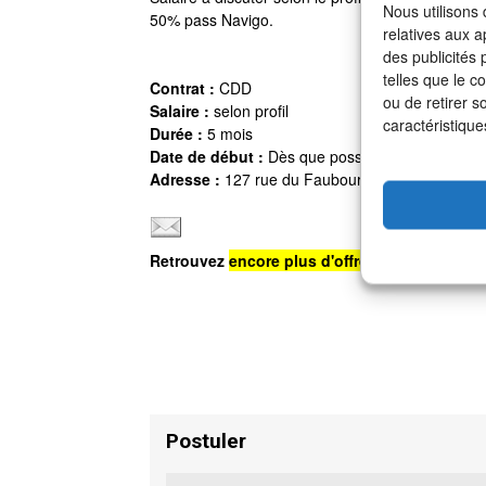
Nous utilisons
50% pass Navigo.
relatives aux a
des publicités
telles que le c
Contrat :
CDD
ou de retirer s
Salaire :
selon profil
caractéristique
Durée :
5 mois
Date de début :
Dès que possible.
Adresse :
127 rue du Faubourg Poissonnière, 7
Retrouvez
encore plus d'offres d'emploi
sur n
Postuler