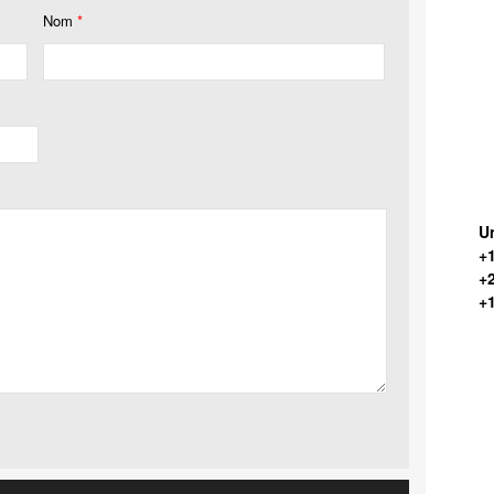
Nom
*
Un
+1
+
+