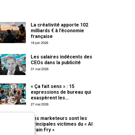
La créativité apporte 102
milliards € à l’économie
française
18 juin 2026
Les salaires indécents des
CEOs dans la publicité
31 mai 2026
« Ça fait sens » : 15
expressions de bureau qui
exaspèrent les...
27 mai 2026
Les marketeurs sont les
principales victimes du « AI
Brain Fry »