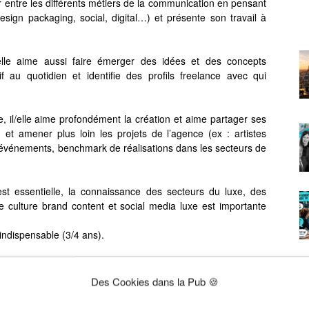
 entre les différents métiers de la communication en pensant
sign packaging, social, digital…) et présente son travail à
l/elle aime aussi faire émerger des idées et des concepts
tif au quotidien et identifie des profils freelance avec qui
ue, il/elle aime profondément la création et aime partager ses
 et amener plus loin les projets de l’agence (ex : artistes
événements, benchmark de réalisations dans les secteurs de
t essentielle, la connaissance des secteurs du luxe, des
e culture brand content et social media luxe est importante
ndispensable (3/4 ans).
ier (transformable en CDI selon évolution de l’activité à
Des Cookies dans la Pub 🍪