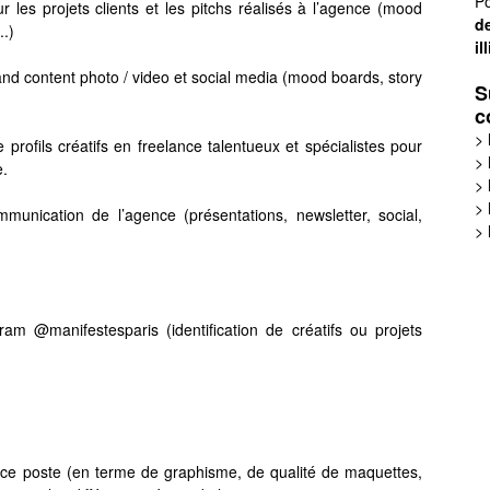
Po
 les projets clients et les pitchs réalisés à l’agence (mood
de
..)
il
rand content photo / video et social media (mood boards, story
S
c
>
 profils créatifs en freelance talentueux et spécialistes pour
>
e.
>
>
munication de l’agence (présentations, newsletter, social,
>
ram @manifestesparis (identification de créatifs ou projets
r ce poste (en terme de graphisme, de qualité de maquettes,