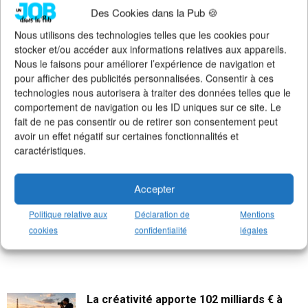
communication sur :
Des Cookies dans la Pub 🍪
>
Notre groupe LinkedIn
(+14K membres)
Nous utilisons des technologies telles que les cookies pour
>
Notre (nouvelle) page LinkedIn
(+4K followers)
stocker et/ou accéder aux informations relatives aux appareils.
>
Notre page Facebook
(+5K fans)
Nous le faisons pour améliorer l’expérience de navigation et
>
Notre newsletter emploi
(+3K abonnés)
pour afficher des publicités personnalisées. Consentir à ces
>
Notre compte Twitter
(+5K followers)
technologies nous autorisera à traiter des données telles que le
comportement de navigation ou les ID uniques sur ce site. Le
fait de ne pas consentir ou de retirer son consentement peut
avoir un effet négatif sur certaines fonctionnalités et
caractéristiques.
Accepter
Politique relative aux
Déclaration de
Mentions
cookies
confidentialité
légales
La créativité apporte 102 milliards € à