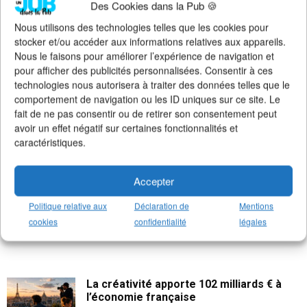
Des Cookies dans la Pub 🍪
>
Notre groupe LinkedIn
(+14K membres)
>
Notre (nouvelle) page LinkedIn
(+4K followers)
Nous utilisons des technologies telles que les cookies pour
>
Notre page Facebook
(+5K fans)
stocker et/ou accéder aux informations relatives aux appareils.
>
Notre newsletter emploi
(+3K abonnés)
Nous le faisons pour améliorer l’expérience de navigation et
>
Notre compte Twitter
(+5K followers)
pour afficher des publicités personnalisées. Consentir à ces
technologies nous autorisera à traiter des données telles que le
comportement de navigation ou les ID uniques sur ce site. Le
fait de ne pas consentir ou de retirer son consentement peut
avoir un effet négatif sur certaines fonctionnalités et
caractéristiques.
Accepter
Politique relative aux
Déclaration de
Mentions
cookies
confidentialité
légales
La créativité apporte 102 milliards € à
l’économie française