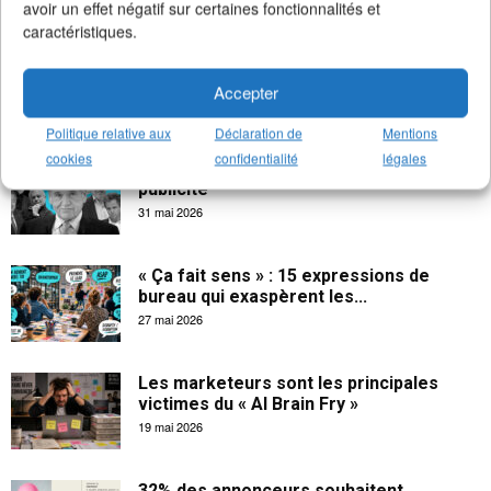
avoir un effet négatif sur certaines fonctionnalités et
caractéristiques.
La créativité apporte 102 milliards € à
l’économie française
Accepter
18 juin 2026
Politique relative aux
Déclaration de
Mentions
cookies
confidentialité
légales
Les salaires indécents des CEOs dans la
publicité
31 mai 2026
« Ça fait sens » : 15 expressions de
bureau qui exaspèrent les...
27 mai 2026
Les marketeurs sont les principales
victimes du « AI Brain Fry »
19 mai 2026
32% des annonceurs souhaitent